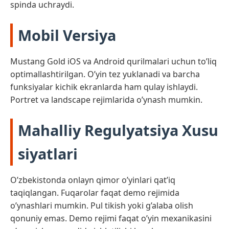
spinda uchraydi.
Mobil Versiya
Mustang Gold iOS va Android qurilmalari uchun to’liq
optimallashtirilgan. O’yin tez yuklanadi va barcha
funksiyalar kichik ekranlarda ham qulay ishlaydi.
Portret va landscape rejimlarida o’ynash mumkin.
Mahalliy Regulyatsiya Xusu
siyatlari
O’zbekistonda onlayn qimor o’yinlari qat’iq
taqiqlangan. Fuqarolar faqat demo rejimida
o’ynashlari mumkin. Pul tikish yoki g’alaba olish
qonuniy emas. Demo rejimi faqat o’yin mexanikasini