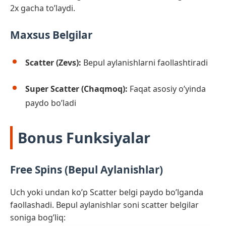
2x gacha to’laydi.
Maxsus Belgilar
Scatter (Zevs):
Bepul aylanishlarni faollashtiradi
Super Scatter (Chaqmoq):
Faqat asosiy o’yinda
paydo bo’ladi
Bonus Funksiyalar
Free Spins (Bepul Aylanishlar)
Uch yoki undan ko’p Scatter belgi paydo bo’lganda
faollashadi. Bepul aylanishlar soni scatter belgilar
soniga bog’liq: