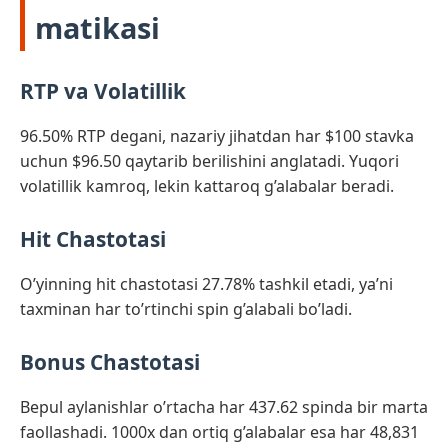
matikasi
RTP va Volatillik
96.50% RTP degani, nazariy jihatdan har $100 stavka
uchun $96.50 qaytarib berilishini anglatadi. Yuqori
volatillik kamroq, lekin kattaroq g’alabalar beradi.
Hit Chastotasi
O’yinning hit chastotasi 27.78% tashkil etadi, ya’ni
taxminan har to’rtinchi spin g’alabali bo’ladi.
Bonus Chastotasi
Bepul aylanishlar o’rtacha har 437.62 spinda bir marta
faollashadi. 1000x dan ortiq g’alabalar esa har 48,831