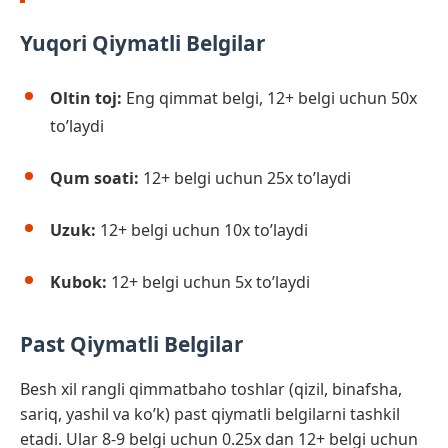
Yuqori Qiymatli Belgilar
Oltin toj:
Eng qimmat belgi, 12+ belgi uchun 50x
to’laydi
Qum soati:
12+ belgi uchun 25x to’laydi
Uzuk:
12+ belgi uchun 10x to’laydi
Kubok:
12+ belgi uchun 5x to’laydi
Past Qiymatli Belgilar
Besh xil rangli qimmatbaho toshlar (qizil, binafsha,
sariq, yashil va ko’k) past qiymatli belgilarni tashkil
etadi. Ular 8-9 belgi uchun 0.25x dan 12+ belgi uchun