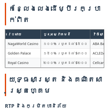
កន្លែងលេងដើម្បីរកប្រា
ក់ពិត
វេបសាយ
បូនុសស្វាគមន៍
វិធីសាស្
NagaWorld Casino
១០០% រហូតដល់ $៥០០
ABA Bank
Golden Palace
១៥០% រហូតដល់ $៣០០
ACLEDA, 
Royal Casino
២០០% រហូតដល់ $២០០
Cellcard 
យុទ្ធសាស្ត្រ និងគណិតសា
ស្ត្រហ្គេម
RTP និងកម្រិតហានិភ័យ