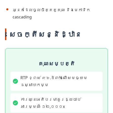
អ្នកដែលចូលចិត្តតួគុណ និងមេកានិក
cascading
សេចក្តីសន្និដ្ឋាន
គុណសម្បត្តិ
RTP ខ្ពស់ ៩៦.៥៣% លើសមធ្យម
ឧស្សាហកម្ម
ការឈ្នះអតិបរមាគួរឱ្យចាប់
អារម្មណ៍ ១២,០០០x