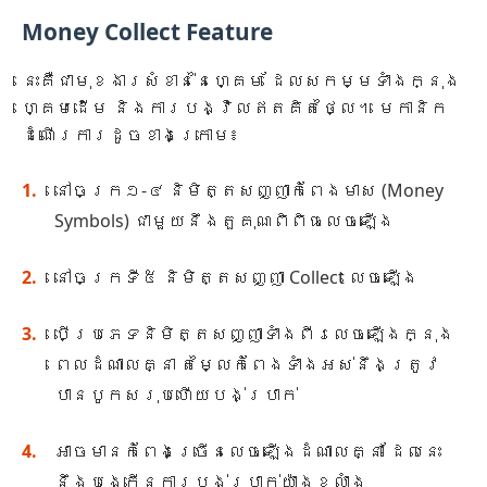
Money Collect Feature
នេះគឺជាមុខងារសំខាន់នៃហ្គេម ដែលសកម្មទាំងក្នុង
ហ្គេមដើម និងការបង្វិលឥតគិតថ្លៃ។ មេកានិក
ដំណើរការដូចខាងក្រោម៖
នៅចក្រ១-៤ និមិត្តសញ្ញាកំពែងមាស (Money
Symbols) ជាមួយនឹងតួគុណពិពិធលេចឡើង
នៅចក្រទី៥ និមិត្តសញ្ញា Collect លេចឡើង
បើប្រភេទនិមិត្តសញ្ញាទាំងពីរលេចឡើងក្នុង
ពេលដំណាលគ្នា តម្លៃកំពែងទាំងអស់នឹងត្រូវ
បានបូកសរុបហើយបង់ប្រាក់
អាចមានកំពែងច្រើនលេចឡើងដំណាលគ្នា ដែលនេះ
នឹងបង្កើនការបង់ប្រាក់យ៉ាងខ្លាំង