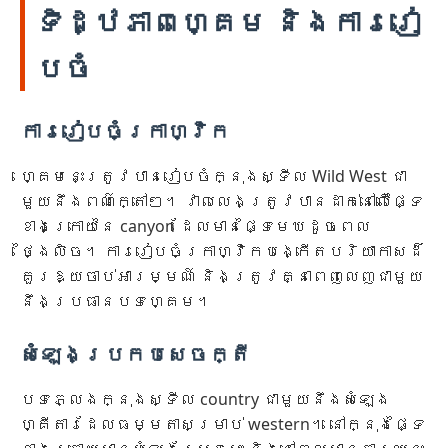
ទិដ្ឋភាពហ្គេម និងការរៀ
បចំ
ការរៀបចំក្រាហ្វិក
ហ្គេមនេះត្រូវបានរៀបចំក្នុងស្ទីល Wild West ជា
មួយនឹងពណ៌ក្តៅៗ។ វាលលេងត្រូវបានដាក់នៅលើផ្ទៃ
ខាងក្រោយនៃ canyon ដែលមានផ្ទៃមេឃដូចពេល
ថ្ងៃលិច។ ការរៀបចំក្រាហ្វិកបង្កើតបរិយាកាសដ៏
គួរឱ្យចាប់អារម្មណ៍ និងត្រូវគ្នាពេញលេញជាមួយ
នឹងប្រធានបទហ្គេម។
សំឡេងប្រកបសេចក្តី
បទភ្លេងក្នុងស្ទីល country ជាមួយនឹងសំឡេង
ហ្គីតារដែលធម្មតាសម្រាប់ western។ នៅក្នុងផ្ទៃ