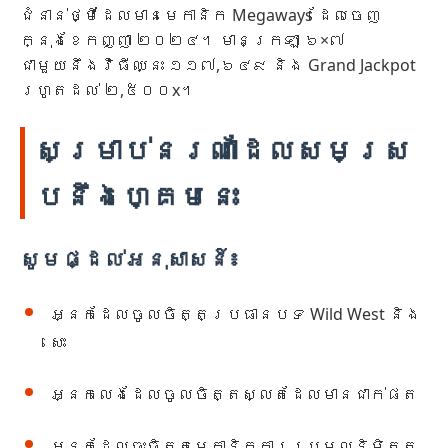
ជំនាន់ថ្មីដែលមានមេកានិក Megaways ដែលចេញ
ក្នុងខែកញ្ញា ២០២៤។ មានក្រឡា ៦×៧
ជាមួយនឹងវិធីឈ្នះ ១១៧,៦៤៩ និង Grand Jackpot
រហូតដល់ ២,៥០០x។
សម្រាប់នរណាដែលសមស្រ
បនឹងហ្គេមនេះ
សូមផ្ដល់អនុសាសន៍៖
អ្នកដែលចូលចិត្តប្រធានបទ Wild West និង
សេះ
អ្នកលេងដែលចូលចិត្តស្លតដែលមានជាក់ផត
អ្នកដែលចុះចិត្តមេកានិកការប្រមូលនិមិត្ត