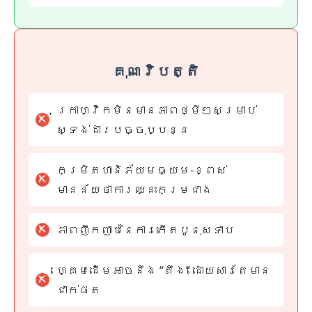
គុណវិបត្តិ
ក្រាហ្វិកមិនមានភាពថ្មីៗសម្រាប់
ស្ទង់ដារបច្ចុប្បន្ន
កម្រិតហានិភ័យមធ្យម-ខ្ពស់
មានន័យថាការឈ្នះកម្រជាង
ភាពញឹកញាប់នៃការកើតបូនុសទាប
ហ្គេមដើមអាចនឹង “តឹង” ដោយសារតែមាន
ជាក់ផត