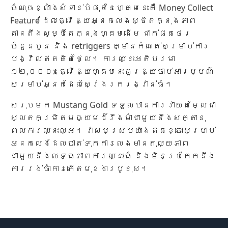
ចំណុចខ្លាំងសំខាន់បំផុតនៃហ្គេមនេះគឺ Money Collect
Feature ដែលធ្វើឱ្យអ្នកលេងស្ថិតក្នុងភាព
តានតឹងសូម្បីតែក្នុងហ្គេមដើម ជាក់ផតថេរ
ចំនួនបួន និង retriggers គ្មានកំណត់សម្រាប់ការ
បង្វិលឥតគិតថ្លៃ។ ការឈ្នះអតិបរមា
១២,០០០x ធ្វើឱ្យហ្គេមនេះគួរឱ្យចាប់អារម្មណ៍
សម្រាប់អ្នកដែលស្វែងរករង្វាន់ធំ។
សរុបមក Mustang Gold ទទួលបានការវាយតម្លៃជា
ស្លតកម្រិតមធ្យមដ៏រឹងមាំជាមួយនឹងសក្តានុ
ពលការឈ្នះល្អ។ វាសមស្របយ៉ាងឥតខ្ចោះសម្រាប់
អ្នកលេងដែលចាត់ទុកការលេងមានតុល្យភាព
ជាមួយនឹងលទ្ធភាពការឈ្នះធំ និងមិនប្រកែកនឹង
ការរង់ចាំការកើតមុខងារបូនុស។