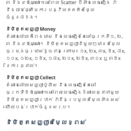
៣ និង៤ប៉ុណ្ណោះ។ នៅពេល Scatter បីទាំងលេចឡើង វា
នឹងចាប់ផ្តើមការបង្វិលឥតគិតថ្លៃ
ចំនួន៨ដង។
និមិត្តសញ្ញា Money
តំណាងដោយកំពែងមាស និងលេចឡើងតែនៅចក្រទី១, ២,
៣ និង៤ប៉ុណ្ណោះ។ និមិត្តសញ្ញានីមួយៗមានតម្លៃ
ចម្រុងចម្រាស់ដូចខាងក្រោម៖ ១x, ២x, ៣x, ៥x, ៨x,
១០x, ១២x, ១៥x, ១៨x, ២០x, ២៥x, ៣០x ឬ ៣៥x
នៃការភ្នាល់។
និមិត្តសញ្ញា Collect
តំណាងដោយសញ្ញាប៉ូលិស និងលេចឡើងតែនៅ
ចក្រទី៥ប៉ុណ្ណោះ។ នៅពេលលេចឡើងដំណាលគ្នាជាមួយ
និមិត្តសញ្ញាប្រាក់ វានឹងប្រមូលតម្លៃទាំងអស់
ហើយបង់ប្រាក់ចំនួនសរុប។
និមិត្តសញ្ញាតម្លៃខ្ពស់