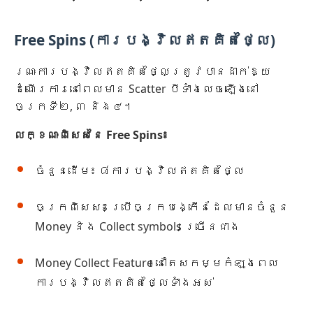
Free Spins (ការបង្វិលឥតគិតថ្លៃ)
រណៈការបង្វិលឥតគិតថ្លៃត្រូវបានដាក់ឱ្យ
ដំណើរការនៅពេលមាន Scatter បីទាំងលេចឡើងនៅ
ចក្រទី២, ៣ និង៤។
លក្ខណៈពិសេសនៃ Free Spins៖
ចំនួនដើម៖ ៨ការបង្វិលឥតគិតថ្លៃ
ចក្រពិសេស៖ ប្រើចក្របង្កើនដែលមានចំនួន
Money និង Collect symbols ច្រើនជាង
Money Collect Feature នៅតែសកម្មកំឡុងពេល
ការបង្វិលឥតគិតថ្លៃទាំងអស់